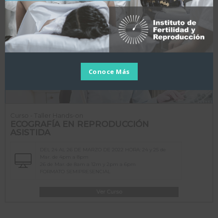
19 de Abr. de 8am a 12m y 2pm a 6pm
FORMATO SEMIPRESENCIAL
Ver Curso
Conoce Más
Curso - Taller Hands-on
ECOGRAFÍA EN REPRODUCCIÓN
ASISTIDA
DEL 24 AL 26 DE MARZO DE 2022 HORA: 24 y 25 de
Mar. de 4pm a 8pm
26 de Mar. de 8am a 12m y 2pm a 6pm
FORMATO SEMIPRESENCIAL
Ver Curso